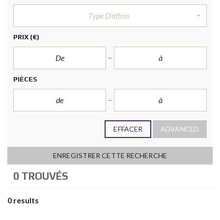
Type D'offres
PRIX
(€)
PIÈCES
EFFACER
ADVANCED
ENREGISTRER CETTE RECHERCHE
0 TROUVÉS
0 results